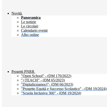
Novità
Panoramica
Le notizie
Le circolari
Calendario eventi
Albo online
Progetti PNRR
"Open School" - (DM 170/2022)
"+TEACH" - (DM 65/2023)
"Digitalizziamoci"- (DM 66/2023)
"Progetto Equità e Successo Scolastico" - (DM 19/2024)
"Scuola Inclusiva 360" - (DM 19/2024)