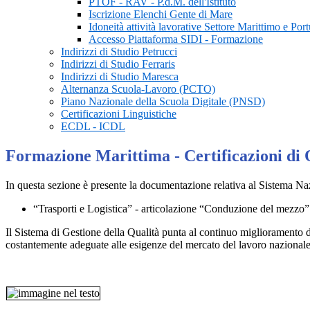
PTOF - RAV - P.d.M. dell'Istituto
Iscrizione Elenchi Gente di Mare
Idoneità attività lavorative Settore Marittimo e Port
Accesso Piattaforma SIDI - Formazione
Indirizzi di Studio Petrucci
Indirizzi di Studio Ferraris
Indirizzi di Studio Maresca
Alternanza Scuola-Lavoro (PCTO)
Piano Nazionale della Scuola Digitale (PNSD)
Certificazioni Linguistiche
ECDL - ICDL
Formazione Marittima - Certificazioni di 
In questa sezione è presente la documentazione relativa al Sistema Nazi
“Trasporti e Logistica” - articolazione “Conduzione del mez
Il Sistema di Gestione della Qualità punta al continuo miglioramento de
costantemente adeguate alle esigenze del mercato del lavoro nazionale