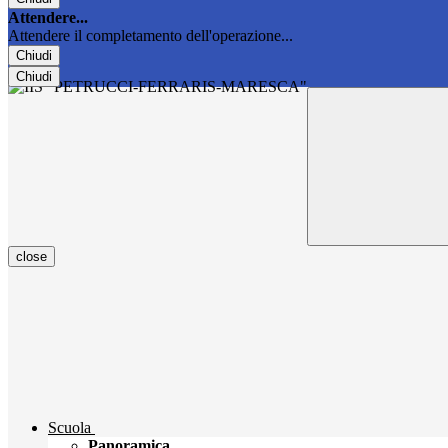
Attendere...
Attendere il completamento dell'operazione...
Chiudi
Chiudi
close
Scuola
Panoramica