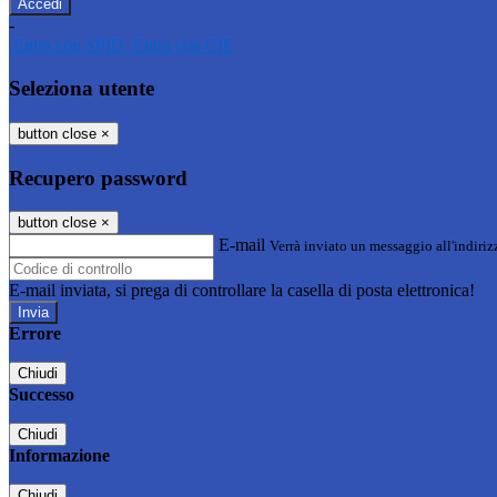
-
Entra con SPID
Entra con CIE
Seleziona utente
button close
×
Recupero password
button close
×
E-mail
Verrà inviato un messaggio all'indirizz
E-mail inviata, si prega di controllare la casella di posta elettronica!
Errore
Chiudi
Successo
Chiudi
Informazione
Chiudi