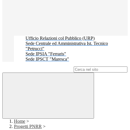
Ufficio Relazioni col Pubblico (URP)
Sede Centrale ed Amministrativa Ist. Tecnico
"Petrucci"
Sede IPSIA "Ferraris"
Sede IPSCT "Maresca"
Campo di ricerca per le pagine del sito
Home
>
Progetti PNRR
>