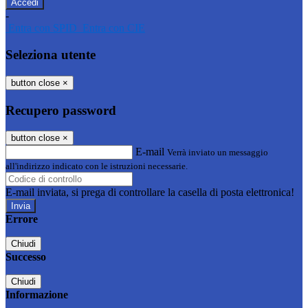
-
Entra con SPID
Entra con CIE
Seleziona utente
button close
×
Recupero password
button close
×
E-mail
Verrà inviato un messaggio
all'indirizzo indicato con le istruzioni necessarie.
E-mail inviata, si prega di controllare la casella di posta elettronica!
Errore
Chiudi
Successo
Chiudi
Informazione