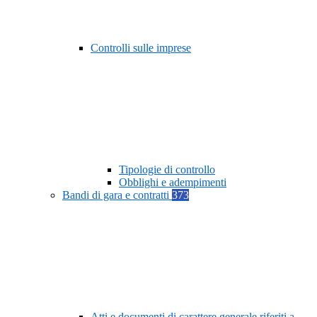
Controlli sulle imprese
Tipologie di controllo
Obblighi e adempimenti
Bandi di gara e contratti
373
Atti e documenti di carattere generale riferiti a