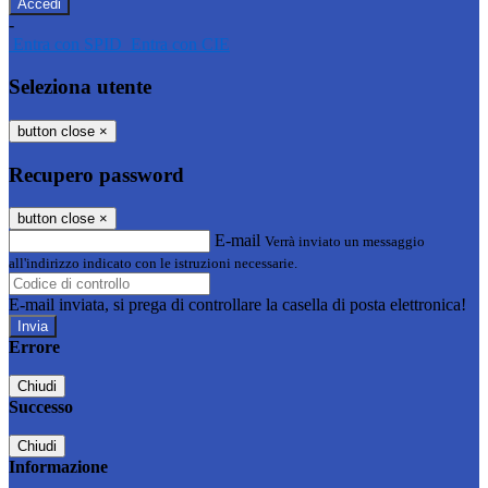
-
Entra con SPID
Entra con CIE
Seleziona utente
button close
×
Recupero password
button close
×
E-mail
Verrà inviato un messaggio
all'indirizzo indicato con le istruzioni necessarie.
E-mail inviata, si prega di controllare la casella di posta elettronica!
Errore
Chiudi
Successo
Chiudi
Informazione