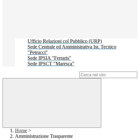
Ufficio Relazioni col Pubblico (URP)
Sede Centrale ed Amministrativa Ist. Tecnico
"Petrucci"
Sede IPSIA "Ferraris"
Sede IPSCT "Maresca"
Campo di ricerca per le pagine del sito
Home
>
Amministrazione Trasparente