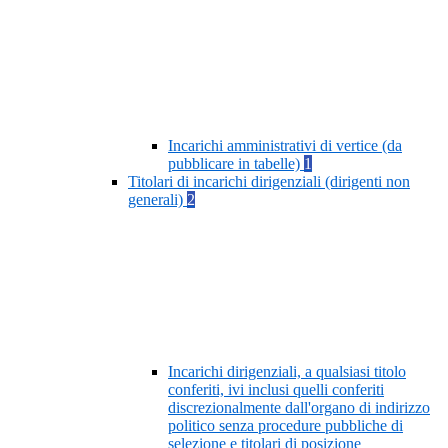
Incarichi amministrativi di vertice (da
pubblicare in tabelle)
1
Titolari di incarichi dirigenziali (dirigenti non
generali)
2
Incarichi dirigenziali, a qualsiasi titolo
conferiti, ivi inclusi quelli conferiti
discrezionalmente dall'organo di indirizzo
politico senza procedure pubbliche di
selezione e titolari di posizione