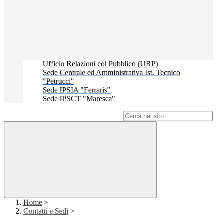
Ufficio Relazioni col Pubblico (URP)
Sede Centrale ed Amministrativa Ist. Tecnico
"Petrucci"
Sede IPSIA "Ferraris"
Sede IPSCT "Maresca"
Campo di ricerca per le pagine del sito
Home
>
Contatti e Sedi
>