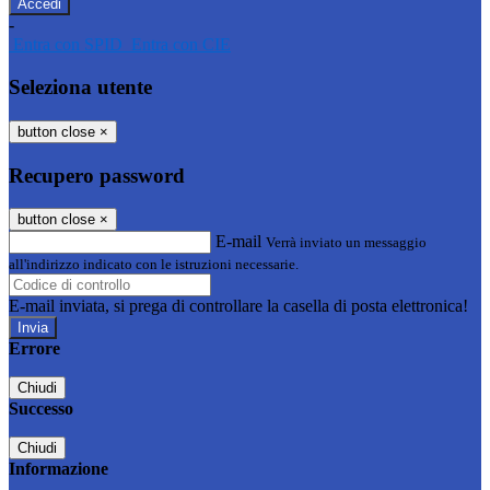
-
Entra con SPID
Entra con CIE
Seleziona utente
button close
×
Recupero password
button close
×
E-mail
Verrà inviato un messaggio
all'indirizzo indicato con le istruzioni necessarie.
E-mail inviata, si prega di controllare la casella di posta elettronica!
Errore
Chiudi
Successo
Chiudi
Informazione