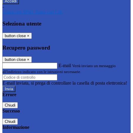
-
Entra con SPID
Entra con CIE
Seleziona utente
button close
×
Recupero password
button close
×
E-mail
Verrà inviato un messaggio
all'indirizzo indicato con le istruzioni necessarie.
E-mail inviata, si prega di controllare la casella di posta elettronica!
Errore
Chiudi
Successo
Chiudi
Informazione