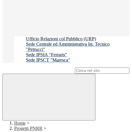
Ufficio Relazioni col Pubblico (URP)
Sede Centrale ed Amministrativa Ist. Tecnico
"Petrucci"
Sede IPSIA "Ferraris"
Sede IPSCT "Maresca"
Campo di ricerca per le pagine del sito
Home
>
Progetti PNRR
>