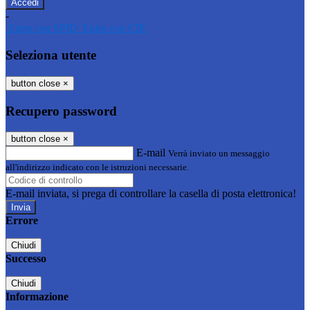
-
Entra con SPID
Entra con CIE
Seleziona utente
button close
×
Recupero password
button close
×
E-mail
Verrà inviato un messaggio
all'indirizzo indicato con le istruzioni necessarie.
E-mail inviata, si prega di controllare la casella di posta elettronica!
Errore
Chiudi
Successo
Chiudi
Informazione