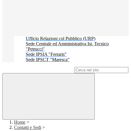
Ufficio Relazioni col Pubblico (URP)
Sede Centrale ed Amministrativa Ist. Tecnico
"Petrucci"
Sede IPSIA "Ferraris"
Sede IPSCT "Maresca"
Campo di ricerca per le pagine del sito
Home
>
Contatti e Sedi
>