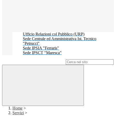
Ufficio Relazioni col Pubblico (URP)
Sede Centrale ed Amministrativa Ist. Tecnico
"Petrucci"
Sede IPSIA "Ferraris"
Sede IPSCT "Maresca"
Campo di ricerca per le pagine del sito
Home
>
Servizi
>