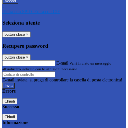
-
Entra con SPID
Entra con CIE
Seleziona utente
button close
×
Recupero password
button close
×
E-mail
Verrà inviato un messaggio
all'indirizzo indicato con le istruzioni necessarie.
E-mail inviata, si prega di controllare la casella di posta elettronica!
Errore
Chiudi
Successo
Chiudi
Informazione