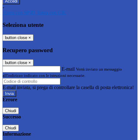
-
Entra con SPID
Entra con CIE
Seleziona utente
button close
×
Recupero password
button close
×
E-mail
Verrà inviato un messaggio
all'indirizzo indicato con le istruzioni necessarie.
E-mail inviata, si prega di controllare la casella di posta elettronica!
Errore
Chiudi
Successo
Chiudi
Informazione