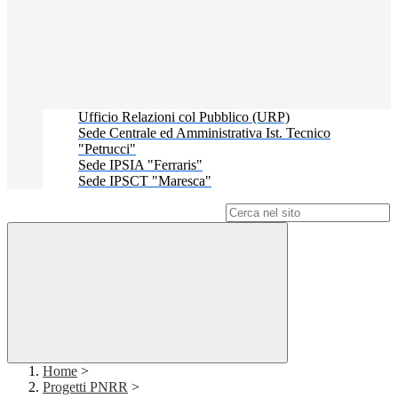
Ufficio Relazioni col Pubblico (URP)
Sede Centrale ed Amministrativa Ist. Tecnico
"Petrucci"
Sede IPSIA "Ferraris"
Sede IPSCT "Maresca"
Campo di ricerca per le pagine del sito
Home
>
Progetti PNRR
>