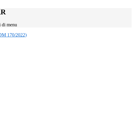
RR
i di menu