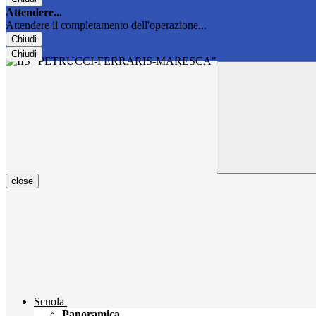
Attendere...
Attendere il completamento dell'operazione...
Chiudi
Chiudi
close
Scuola
Panoramica