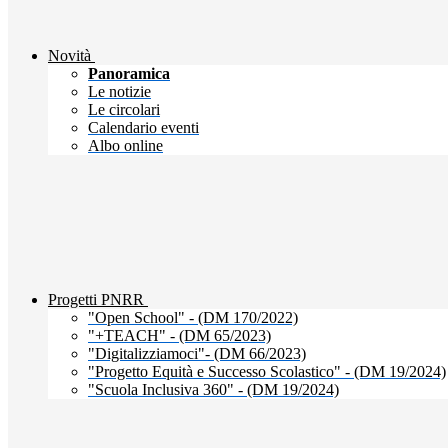
Novità
Panoramica
Le notizie
Le circolari
Calendario eventi
Albo online
Progetti PNRR
"Open School" - (DM 170/2022)
"+TEACH" - (DM 65/2023)
"Digitalizziamoci"- (DM 66/2023)
"Progetto Equità e Successo Scolastico" - (DM 19/2024)
"Scuola Inclusiva 360" - (DM 19/2024)