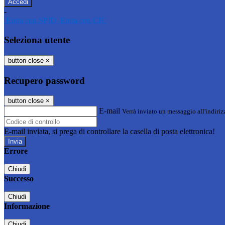
-
Entra con SPID
Entra con CIE
Seleziona utente
button close
×
Recupero password
button close
×
E-mail
Verrà inviato un messaggio all'indirizz
E-mail inviata, si prega di controllare la casella di posta elettronica!
Errore
Chiudi
Successo
Chiudi
Informazione
Chiudi