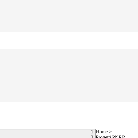
Home
>
Progetti PNRR