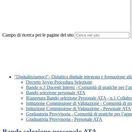
Campo di ricerca per le pagine del sito
"Digitalizziamoci"- Didattica digitale integrata e formazione al
Decreto Avvio Procedura Selezione
Bando n.3 Docenti Interni - Comunità di pratiche per l’
Bando selezione personale ATA
Riapertura Bando selezione Personale ATA - n.1 Collabo
Istituzione Commissione di Valutazione - Comunità di pr
Istituzione Commissione di Valutazione - Personale ATA
Graduatoria Provvisoria - Comunità di pratiche per l’ap
Graduatoria Provvisoria - Personale ATA
Bando selezione personale ATA