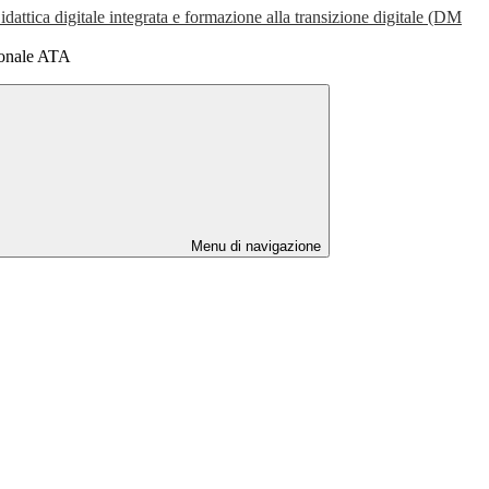
dattica digitale integrata e formazione alla transizione digitale (DM
sonale ATA
Menu di navigazione