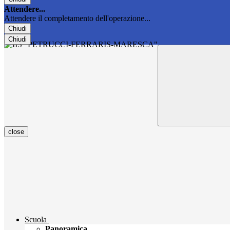
Attendere...
Attendere il completamento dell'operazione...
Chiudi
Chiudi
close
Scuola
Panoramica