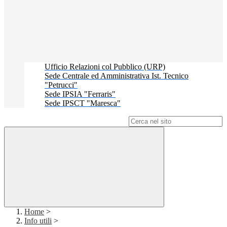
Ufficio Relazioni col Pubblico (URP)
Sede Centrale ed Amministrativa Ist. Tecnico
"Petrucci"
Sede IPSIA "Ferraris"
Sede IPSCT "Maresca"
Campo di ricerca per le pagine del sito
Home
>
Info utili
>