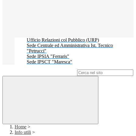
Ufficio Relazioni col Pubblico (URP)
Sede Centrale ed Amministrativa Ist. Tecnico
"Petrucci"
Sede IPSIA "Ferraris"
Sede IPSCT "Maresca"
Campo di ricerca per le pagine del sito
Home
>
Info utili
>