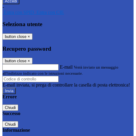
-
Entra con SPID
Entra con CIE
Seleziona utente
button close
×
Recupero password
button close
×
E-mail
Verrà inviato un messaggio
all'indirizzo indicato con le istruzioni necessarie.
E-mail inviata, si prega di controllare la casella di posta elettronica!
Errore
Chiudi
Successo
Chiudi
Informazione