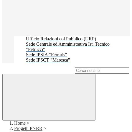
Ufficio Relazioni col Pubblico (URP)
Sede Centrale ed Amministrativa Ist. Tecnico
"Petrucci"
Sede IPSIA "Ferraris"
Sede IPSCT "Maresca"
Campo di ricerca per le pagine del sito
Home
>
Progetti PNRR
>