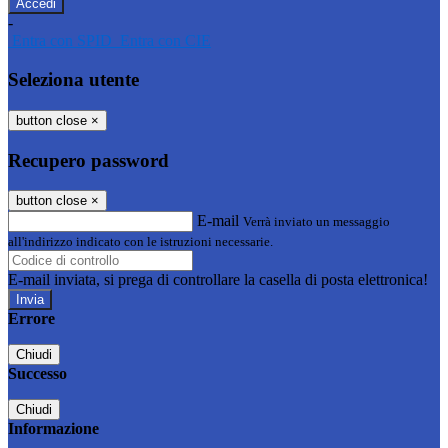
-
Entra con SPID
Entra con CIE
Seleziona utente
button close
×
Recupero password
button close
×
E-mail
Verrà inviato un messaggio
all'indirizzo indicato con le istruzioni necessarie.
E-mail inviata, si prega di controllare la casella di posta elettronica!
Errore
Chiudi
Successo
Chiudi
Informazione