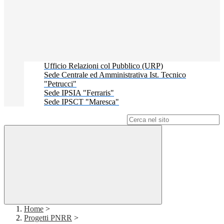
Ufficio Relazioni col Pubblico (URP)
Sede Centrale ed Amministrativa Ist. Tecnico
"Petrucci"
Sede IPSIA "Ferraris"
Sede IPSCT "Maresca"
Campo di ricerca per le pagine del sito
Home
>
Progetti PNRR
>