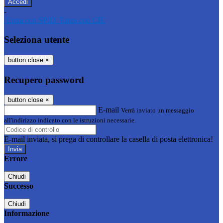
-
Entra con SPID
Entra con CIE
Seleziona utente
button close
×
Recupero password
button close
×
E-mail
Verrà inviato un messaggio
all'indirizzo indicato con le istruzioni necessarie.
E-mail inviata, si prega di controllare la casella di posta elettronica!
Errore
Chiudi
Successo
Chiudi
Informazione