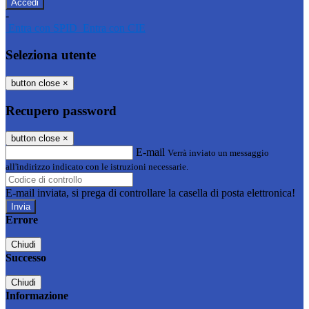
-
Entra con SPID
Entra con CIE
Seleziona utente
button close
×
Recupero password
button close
×
E-mail
Verrà inviato un messaggio
all'indirizzo indicato con le istruzioni necessarie.
E-mail inviata, si prega di controllare la casella di posta elettronica!
Errore
Chiudi
Successo
Chiudi
Informazione