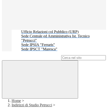
Ufficio Relazioni col Pubblico (URP)
Sede Centrale ed Amministrativa Ist. Tecnico
"Petrucci"
Sede IPSIA "Ferraris"
Sede IPSCT "Maresca"
Campo di ricerca per le pagine del sito
Home
>
Indirizzi di Studio Petrucci
>