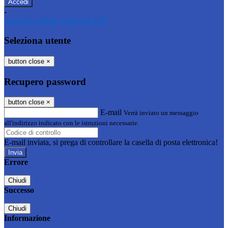
-
Entra con SPID
Entra con CIE
Seleziona utente
button close
×
Recupero password
button close
×
E-mail
Verrà inviato un messaggio
all'indirizzo indicato con le istruzioni necessarie.
E-mail inviata, si prega di controllare la casella di posta elettronica!
Errore
Chiudi
Successo
Chiudi
Informazione