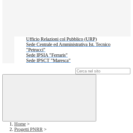
Ufficio Relazioni col Pubblico (URP)
Sede Centrale ed Amministrativa Ist. Tecnico
"Petrucci"
Sede IPSIA "Ferraris"
Sede IPSCT "Maresca"
Campo di ricerca per le pagine del sito
Home
>
Progetti PNRR
>