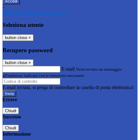
-
Entra con SPID
Entra con CIE
Seleziona utente
button close
×
Recupero password
button close
×
E-mail
Verrà inviato un messaggio
all'indirizzo indicato con le istruzioni necessarie.
E-mail inviata, si prega di controllare la casella di posta elettronica!
Errore
Chiudi
Successo
Chiudi
Informazione