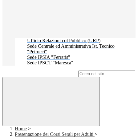
Ufficio Relazioni col Pubblico (URP)
Sede Centrale ed Amministrativa Ist. Tecnico
"Petrucci"
Sede IPSIA "Ferraris"
Sede IPSCT "Maresca"
Campo di ricerca per le pagine del sito
Home
>
Presentazione dei Corsi Serali per Adulti
>