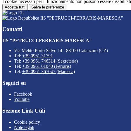
I cookie necessari per il funzionamento non possono essere disabilitati.
Accetta tutti
Salva le preferenze
IIS "PETRUCCI-FERRARIS-MARESCA"
Contatti
IIS "PETRUCCI-FERRARIS-MARESCA"
Via Melito Porto Salvo 14 - 88100 Catanzaro (CZ)
Tel:
+39 0961 31791
Tel:
+39 0961 746314 (Segreteria)
Tel:
+39 0961 61040 (Ferraris)
Tel:
+39 0961 367047 (Maresca)
Seguici su
Facebook
Youtube
Sezione Link Utili
Cookie policy
Note legali