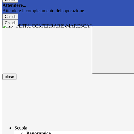
Attendere...
Attendere il completamento dell'operazione...
Chiudi
Chiudi
close
Scuola
Panoramica