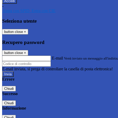
-
Entra con SPID
Entra con CIE
Seleziona utente
button close
×
Recupero password
button close
×
E-mail
Verrà inviato un messaggio all'indirizz
E-mail inviata, si prega di controllare la casella di posta elettronica!
Errore
Chiudi
Successo
Chiudi
Informazione
Chiudi