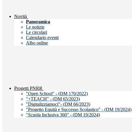
Novità
Panoramica
Le notizie
Le circolari
Calendario eventi
Albo online
Progetti PNRR
"Open School" - (DM 170/2022)
"+TEACH" - (DM 65/2023)
"Digitalizziamoci"- (DM 66/2023)
"Progetto Equità e Successo Scolastico" - (DM 19/2024)
"Scuola Inclusiva 360" - (DM 19/2024)