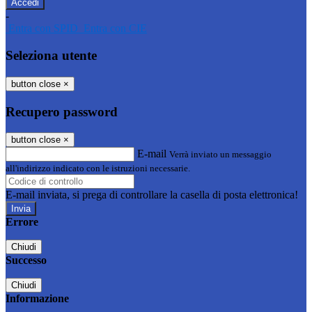
-
Entra con SPID
Entra con CIE
Seleziona utente
button close
×
Recupero password
button close
×
E-mail
Verrà inviato un messaggio
all'indirizzo indicato con le istruzioni necessarie.
E-mail inviata, si prega di controllare la casella di posta elettronica!
Errore
Chiudi
Successo
Chiudi
Informazione