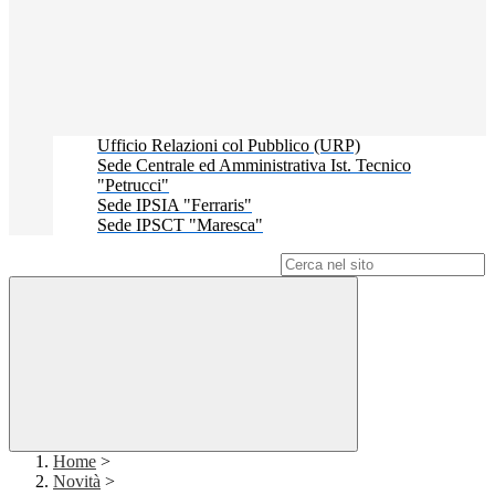
Ufficio Relazioni col Pubblico (URP)
Sede Centrale ed Amministrativa Ist. Tecnico
"Petrucci"
Sede IPSIA "Ferraris"
Sede IPSCT "Maresca"
Campo di ricerca per le pagine del sito
Home
>
Novità
>