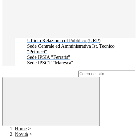
Ufficio Relazioni col Pubblico (URP)
Sede Centrale ed Amministrativa Ist. Tecnico
"Petrucci"
Sede IPSIA "Ferraris"
Sede IPSCT "Maresca"
Campo di ricerca per le pagine del sito
Home
>
Novità
>