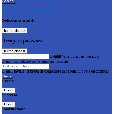
-
Entra con SPID
Entra con CIE
Seleziona utente
button close
×
Recupero password
button close
×
E-mail
Verrà inviato un messaggio
all'indirizzo indicato con le istruzioni necessarie.
E-mail inviata, si prega di controllare la casella di posta elettronica!
Errore
Chiudi
Successo
Chiudi
Informazione