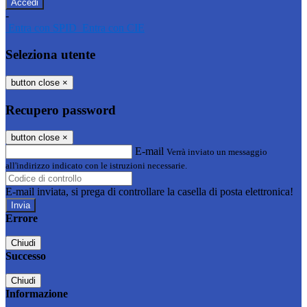
-
Entra con SPID
Entra con CIE
Seleziona utente
button close
×
Recupero password
button close
×
E-mail
Verrà inviato un messaggio
all'indirizzo indicato con le istruzioni necessarie.
E-mail inviata, si prega di controllare la casella di posta elettronica!
Errore
Chiudi
Successo
Chiudi
Informazione