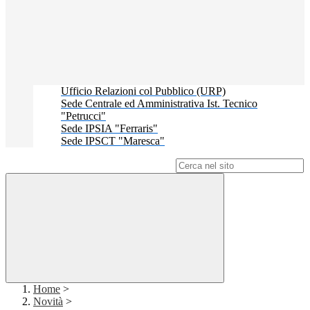
Ufficio Relazioni col Pubblico (URP)
Sede Centrale ed Amministrativa Ist. Tecnico
"Petrucci"
Sede IPSIA "Ferraris"
Sede IPSCT "Maresca"
Campo di ricerca per le pagine del sito
Home
>
Novità
>