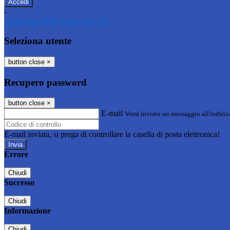
-
Entra con SPID
Entra con CIE
Seleziona utente
button close
×
Recupero password
button close
×
E-mail
Verrà inviato un messaggio all'indirizz
E-mail inviata, si prega di controllare la casella di posta elettronica!
Errore
Chiudi
Successo
Chiudi
Informazione
Chiudi