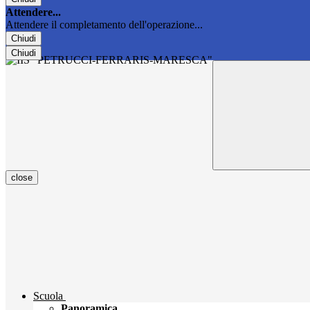
Attendere...
Attendere il completamento dell'operazione...
Chiudi
Chiudi
close
Scuola
Panoramica