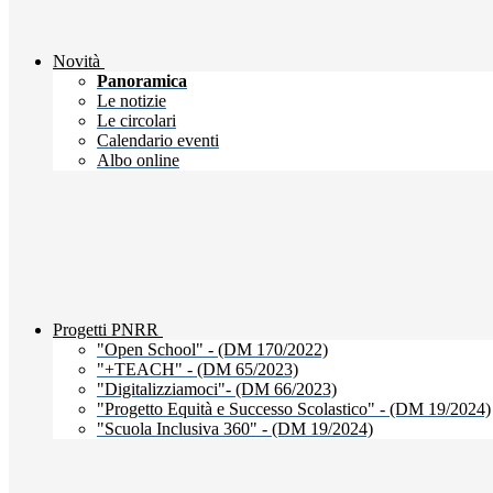
Novità
Panoramica
Le notizie
Le circolari
Calendario eventi
Albo online
Progetti PNRR
"Open School" - (DM 170/2022)
"+TEACH" - (DM 65/2023)
"Digitalizziamoci"- (DM 66/2023)
"Progetto Equità e Successo Scolastico" - (DM 19/2024)
"Scuola Inclusiva 360" - (DM 19/2024)