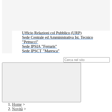
Ufficio Relazioni col Pubblico (URP)
Sede Centrale ed Amministrativa Ist. Tecnico
"Petrucci"
Sede IPSIA "Ferraris"
Sede IPSCT "Maresca"
Campo di ricerca per le pagine del sito
Home
>
Novità
>