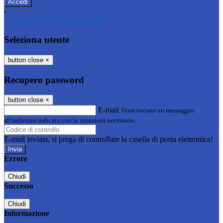
-
Entra con SPID
Entra con CIE
Seleziona utente
button close
×
Recupero password
button close
×
E-mail
Verrà inviato un messaggio
all'indirizzo indicato con le istruzioni necessarie.
E-mail inviata, si prega di controllare la casella di posta elettronica!
Errore
Chiudi
Successo
Chiudi
Informazione