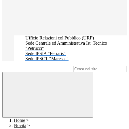
Ufficio Relazioni col Pubblico (URP)
Sede Centrale ed Amministrativa Ist. Tecnico
"Petrucci"
Sede IPSIA "Ferraris"
Sede IPSCT "Maresca"
Campo di ricerca per le pagine del sito
Home
>
Novità
>