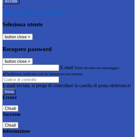
-
Entra con SPID
Entra con CIE
Seleziona utente
button close
×
Recupero password
button close
×
E-mail
Verrà inviato un messaggio
all'indirizzo indicato con le istruzioni necessarie.
E-mail inviata, si prega di controllare la casella di posta elettronica!
Errore
Chiudi
Successo
Chiudi
Informazione