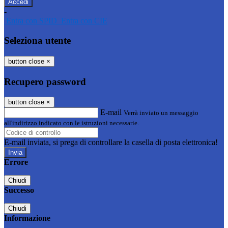
-
Entra con SPID
Entra con CIE
Seleziona utente
button close
×
Recupero password
button close
×
E-mail
Verrà inviato un messaggio
all'indirizzo indicato con le istruzioni necessarie.
E-mail inviata, si prega di controllare la casella di posta elettronica!
Errore
Chiudi
Successo
Chiudi
Informazione