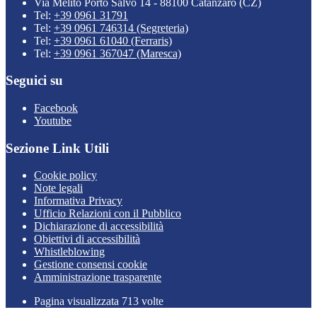
Via Melito Porto Salvo 14 - 88100 Catanzaro (CZ)
Tel:
+39 0961 31791
Tel:
+39 0961 746314 (Segreteria)
Tel:
+39 0961 61040 (Ferraris)
Tel:
+39 0961 367047 (Maresca)
Seguici su
Facebook
Youtube
Sezione Link Utili
Cookie policy
Note legali
Informativa Privacy
Ufficio Relazioni con il Pubblico
Dichiarazione di accessibilità
Obiettivi di accessibilità
Whistleblowing
Gestione consensi cookie
Amministrazione trasparente
Pagina visualizzata
713
volte