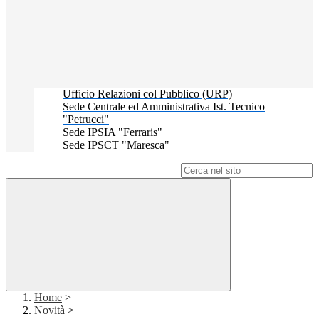
Ufficio Relazioni col Pubblico (URP)
Sede Centrale ed Amministrativa Ist. Tecnico
"Petrucci"
Sede IPSIA "Ferraris"
Sede IPSCT "Maresca"
Campo di ricerca per le pagine del sito
Home
>
Novità
>