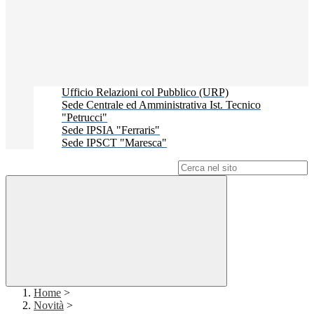
Ufficio Relazioni col Pubblico (URP)
Sede Centrale ed Amministrativa Ist. Tecnico
"Petrucci"
Sede IPSIA "Ferraris"
Sede IPSCT "Maresca"
Campo di ricerca per le pagine del sito
Home
>
Novità
>