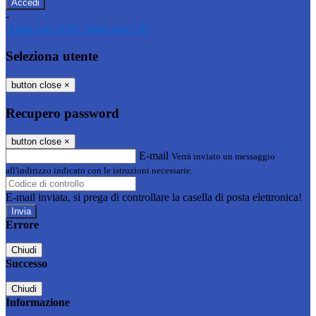
-
Entra con SPID
Entra con CIE
Seleziona utente
button close
×
Recupero password
button close
×
E-mail
Verrà inviato un messaggio
all'indirizzo indicato con le istruzioni necessarie.
E-mail inviata, si prega di controllare la casella di posta elettronica!
Errore
Chiudi
Successo
Chiudi
Informazione