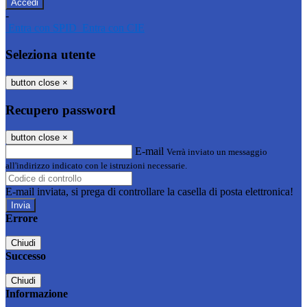
-
Entra con SPID
Entra con CIE
Seleziona utente
button close
×
Recupero password
button close
×
E-mail
Verrà inviato un messaggio
all'indirizzo indicato con le istruzioni necessarie.
E-mail inviata, si prega di controllare la casella di posta elettronica!
Errore
Chiudi
Successo
Chiudi
Informazione