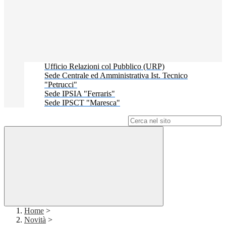
Ufficio Relazioni col Pubblico (URP)
Sede Centrale ed Amministrativa Ist. Tecnico
"Petrucci"
Sede IPSIA "Ferraris"
Sede IPSCT "Maresca"
Campo di ricerca per le pagine del sito
Home
>
Novità
>