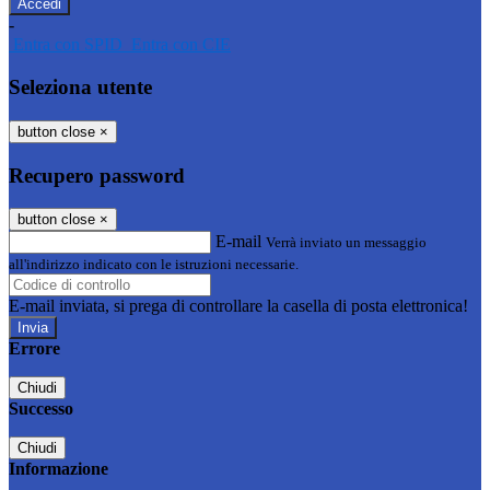
-
Entra con SPID
Entra con CIE
Seleziona utente
button close
×
Recupero password
button close
×
E-mail
Verrà inviato un messaggio
all'indirizzo indicato con le istruzioni necessarie.
E-mail inviata, si prega di controllare la casella di posta elettronica!
Errore
Chiudi
Successo
Chiudi
Informazione