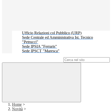
Ufficio Relazioni col Pubblico (URP)
Sede Centrale ed Amministrativa Ist. Tecnico
"Petrucci"
Sede IPSIA "Ferraris"
Sede IPSCT "Maresca"
Campo di ricerca per le pagine del sito
Home
>
Novità
>