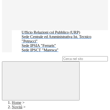
Ufficio Relazioni col Pubblico (URP)
Sede Centrale ed Amministrativa Ist. Tecnico
"Petrucci"
Sede IPSIA "Ferraris"
Sede IPSCT "Maresca"
Campo di ricerca per le pagine del sito
Home
>
Novità
>