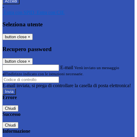
-
Entra con SPID
Entra con CIE
Seleziona utente
button close
×
Recupero password
button close
×
E-mail
Verrà inviato un messaggio
all'indirizzo indicato con le istruzioni necessarie.
E-mail inviata, si prega di controllare la casella di posta elettronica!
Errore
Chiudi
Successo
Chiudi
Informazione