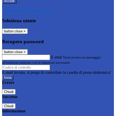
-
Entra con SPID
Entra con CIE
Seleziona utente
button close
×
Recupero password
button close
×
E-mail
Verrà inviato un messaggio
all'indirizzo indicato con le istruzioni necessarie.
E-mail inviata, si prega di controllare la casella di posta elettronica!
Errore
Chiudi
Successo
Chiudi
Informazione