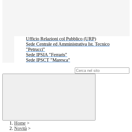
Ufficio Relazioni col Pubblico (URP)
Sede Centrale ed Amministrativa Ist. Tecnico
"Petrucci"
Sede IPSIA "Ferraris"
Sede IPSCT "Maresca"
Campo di ricerca per le pagine del sito
Home
>
Novità
>