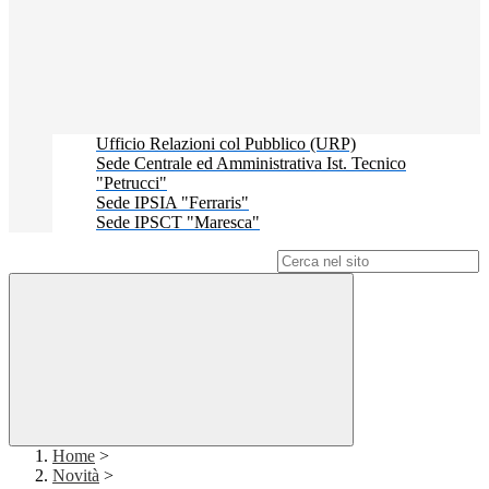
Ufficio Relazioni col Pubblico (URP)
Sede Centrale ed Amministrativa Ist. Tecnico
"Petrucci"
Sede IPSIA "Ferraris"
Sede IPSCT "Maresca"
Campo di ricerca per le pagine del sito
Home
>
Novità
>