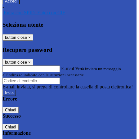
-
Entra con SPID
Entra con CIE
Seleziona utente
button close
×
Recupero password
button close
×
E-mail
Verrà inviato un messaggio
all'indirizzo indicato con le istruzioni necessarie.
E-mail inviata, si prega di controllare la casella di posta elettronica!
Errore
Chiudi
Successo
Chiudi
Informazione