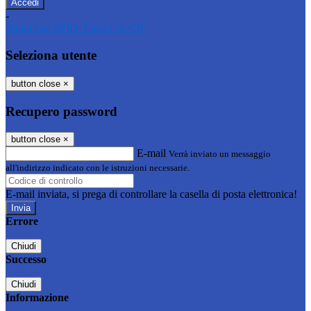
-
Entra con SPID
Entra con CIE
Seleziona utente
button close
×
Recupero password
button close
×
E-mail
Verrà inviato un messaggio
all'indirizzo indicato con le istruzioni necessarie.
E-mail inviata, si prega di controllare la casella di posta elettronica!
Errore
Chiudi
Successo
Chiudi
Informazione