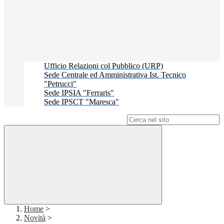
Ufficio Relazioni col Pubblico (URP)
Sede Centrale ed Amministrativa Ist. Tecnico
"Petrucci"
Sede IPSIA "Ferraris"
Sede IPSCT "Maresca"
Campo di ricerca per le pagine del sito
Home
>
Novità
>