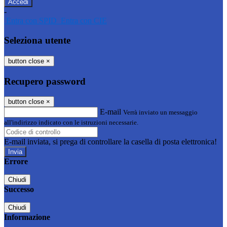
-
Entra con SPID
Entra con CIE
Seleziona utente
button close
×
Recupero password
button close
×
E-mail
Verrà inviato un messaggio
all'indirizzo indicato con le istruzioni necessarie.
E-mail inviata, si prega di controllare la casella di posta elettronica!
Errore
Chiudi
Successo
Chiudi
Informazione