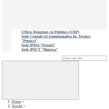
Ufficio Relazioni col Pubblico (URP)
Sede Centrale ed Amministrativa Ist. Tecnico
"Petrucci"
Sede IPSIA "Ferraris"
Sede IPSCT "Maresca"
Campo di ricerca per le pagine del sito
Home
>
Novità
>