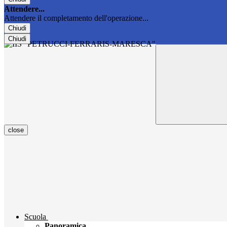
Attendere...
Attendere il completamento dell'operazione...
Chiudi
Chiudi
close
Scuola
Panoramica