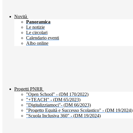
Novità
Panoramica
Le notizie
Le circolari
Calendario eventi
Albo online
Progetti PNRR
"Open School" - (DM 170/2022)
"+TEACH" - (DM 65/2023)
"Digitalizziamoci"- (DM 66/2023)
"Progetto Equità e Successo Scolastico" - (DM 19/2024)
"Scuola Inclusiva 360" - (DM 19/2024)