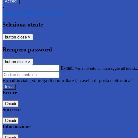
-
Entra con SPID
Entra con CIE
Seleziona utente
button close
×
Recupero password
button close
×
E-mail
Verrà inviato un messaggio all'indirizz
E-mail inviata, si prega di controllare la casella di posta elettronica!
Errore
Chiudi
Successo
Chiudi
Informazione
Chiudi