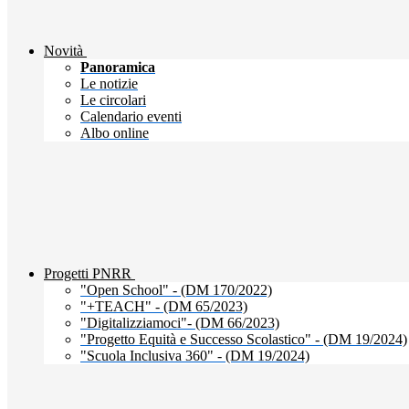
Novità
Panoramica
Le notizie
Le circolari
Calendario eventi
Albo online
Progetti PNRR
"Open School" - (DM 170/2022)
"+TEACH" - (DM 65/2023)
"Digitalizziamoci"- (DM 66/2023)
"Progetto Equità e Successo Scolastico" - (DM 19/2024)
"Scuola Inclusiva 360" - (DM 19/2024)