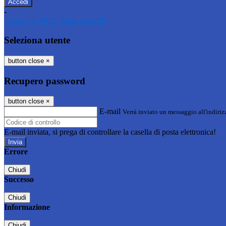
-
Entra con SPID
Entra con CIE
Seleziona utente
button close
×
Recupero password
button close
×
E-mail
Verrà inviato un messaggio all'indirizz
E-mail inviata, si prega di controllare la casella di posta elettronica!
Errore
Chiudi
Successo
Chiudi
Informazione
Chiudi