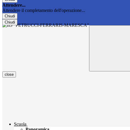
Attendere...
Attendere il completamento dell'operazione...
Chiudi
Chiudi
close
Scuola
Panoramica