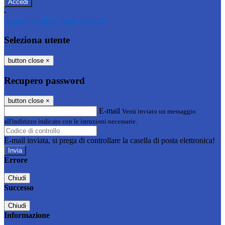
-
Entra con SPID
Entra con CIE
Seleziona utente
button close
×
Recupero password
button close
×
E-mail
Verrà inviato un messaggio
all'indirizzo indicato con le istruzioni necessarie.
E-mail inviata, si prega di controllare la casella di posta elettronica!
Errore
Chiudi
Successo
Chiudi
Informazione