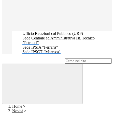
Ufficio Relazioni col Pubblico (URP)
Sede Centrale ed Amministrativa Ist. Tecnico
"Petrucci"
Sede IPSIA "Ferraris"
Sede IPSCT "Maresca"
Campo di ricerca per le pagine del sito
Home
>
Novità
>