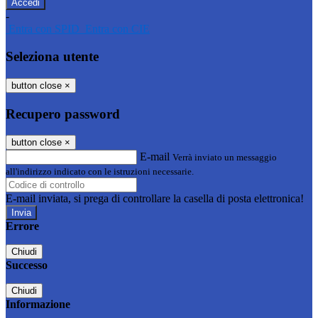
-
Entra con SPID
Entra con CIE
Seleziona utente
button close
×
Recupero password
button close
×
E-mail
Verrà inviato un messaggio
all'indirizzo indicato con le istruzioni necessarie.
E-mail inviata, si prega di controllare la casella di posta elettronica!
Errore
Chiudi
Successo
Chiudi
Informazione