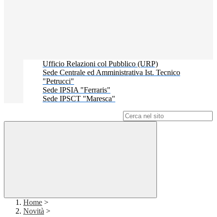
Ufficio Relazioni col Pubblico (URP)
Sede Centrale ed Amministrativa Ist. Tecnico
"Petrucci"
Sede IPSIA "Ferraris"
Sede IPSCT "Maresca"
Campo di ricerca per le pagine del sito
Home
>
Novità
>