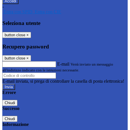
-
Entra con SPID
Entra con CIE
Seleziona utente
button close
×
Recupero password
button close
×
E-mail
Verrà inviato un messaggio
all'indirizzo indicato con le istruzioni necessarie.
E-mail inviata, si prega di controllare la casella di posta elettronica!
Errore
Chiudi
Successo
Chiudi
Informazione