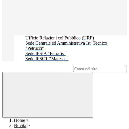
Ufficio Relazioni col Pubblico (URP)
Sede Centrale ed Amministrativa Ist. Tecnico
"Petrucci"
Sede IPSIA "Ferraris"
Sede IPSCT "Maresca"
Campo di ricerca per le pagine del sito
Home
>
Novità
>