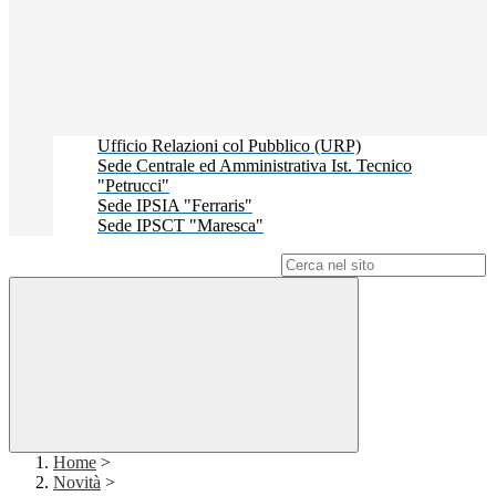
Ufficio Relazioni col Pubblico (URP)
Sede Centrale ed Amministrativa Ist. Tecnico
"Petrucci"
Sede IPSIA "Ferraris"
Sede IPSCT "Maresca"
Campo di ricerca per le pagine del sito
Home
>
Novità
>