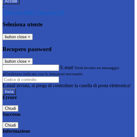
-
Entra con SPID
Entra con CIE
Seleziona utente
button close
×
Recupero password
button close
×
E-mail
Verrà inviato un messaggio
all'indirizzo indicato con le istruzioni necessarie.
E-mail inviata, si prega di controllare la casella di posta elettronica!
Errore
Chiudi
Successo
Chiudi
Informazione