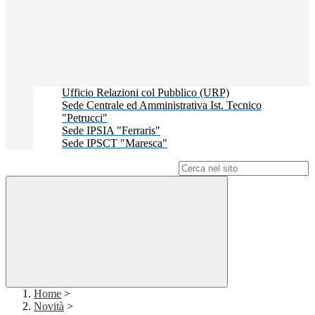
Ufficio Relazioni col Pubblico (URP)
Sede Centrale ed Amministrativa Ist. Tecnico
"Petrucci"
Sede IPSIA "Ferraris"
Sede IPSCT "Maresca"
Campo di ricerca per le pagine del sito
Home
>
Novità
>