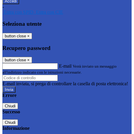
-
Entra con SPID
Entra con CIE
Seleziona utente
button close
×
Recupero password
button close
×
E-mail
Verrà inviato un messaggio
all'indirizzo indicato con le istruzioni necessarie.
E-mail inviata, si prega di controllare la casella di posta elettronica!
Errore
Chiudi
Successo
Chiudi
Informazione