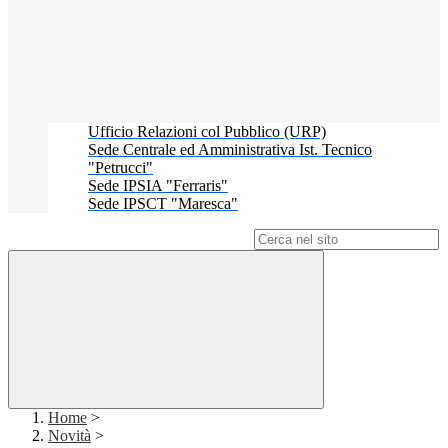
Ufficio Relazioni col Pubblico (URP)
Sede Centrale ed Amministrativa Ist. Tecnico
"Petrucci"
Sede IPSIA "Ferraris"
Sede IPSCT "Maresca"
Campo di ricerca per le pagine del sito
Home
>
Novità
>