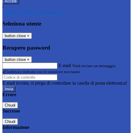
-
Entra con SPID
Entra con CIE
Seleziona utente
button close
×
Recupero password
button close
×
E-mail
Verrà inviato un messaggio
all'indirizzo indicato con le istruzioni necessarie.
E-mail inviata, si prega di controllare la casella di posta elettronica!
Errore
Chiudi
Successo
Chiudi
Informazione