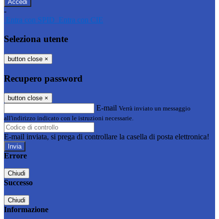
-
Entra con SPID
Entra con CIE
Seleziona utente
button close
×
Recupero password
button close
×
E-mail
Verrà inviato un messaggio
all'indirizzo indicato con le istruzioni necessarie.
E-mail inviata, si prega di controllare la casella di posta elettronica!
Errore
Chiudi
Successo
Chiudi
Informazione