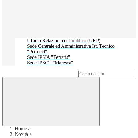
Ufficio Relazioni col Pubblico (URP)
Sede Centrale ed Amministrativa Ist. Tecnico
"Petrucci"
Sede IPSIA "Ferraris"
Sede IPSCT "Maresca"
Campo di ricerca per le pagine del sito
Home
>
Novità
>