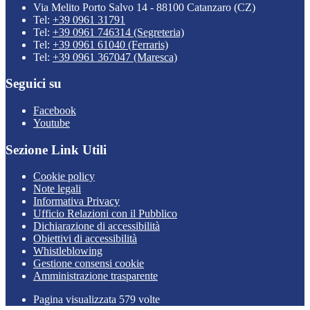
Via Melito Porto Salvo 14 - 88100 Catanzaro (CZ)
Tel:
+39 0961 31791
Tel:
+39 0961 746314 (Segreteria)
Tel:
+39 0961 61040 (Ferraris)
Tel:
+39 0961 367047 (Maresca)
Seguici su
Facebook
Youtube
Sezione Link Utili
Cookie policy
Note legali
Informativa Privacy
Ufficio Relazioni con il Pubblico
Dichiarazione di accessibilità
Obiettivi di accessibilità
Whistleblowing
Gestione consensi cookie
Amministrazione trasparente
Pagina visualizzata
579
volte