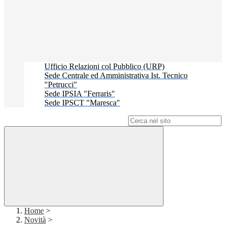
Ufficio Relazioni col Pubblico (URP)
Sede Centrale ed Amministrativa Ist. Tecnico
"Petrucci"
Sede IPSIA "Ferraris"
Sede IPSCT "Maresca"
Campo di ricerca per le pagine del sito
Home
>
Novità
>