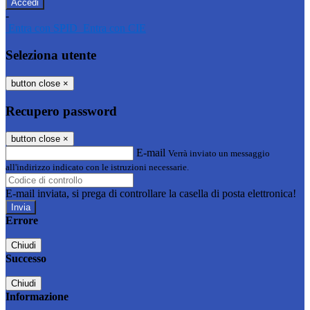
-
Entra con SPID
Entra con CIE
Seleziona utente
button close
×
Recupero password
button close
×
E-mail
Verrà inviato un messaggio
all'indirizzo indicato con le istruzioni necessarie.
E-mail inviata, si prega di controllare la casella di posta elettronica!
Errore
Chiudi
Successo
Chiudi
Informazione