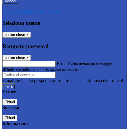
-
Entra con SPID
Entra con CIE
Seleziona utente
button close
×
Recupero password
button close
×
E-mail
Verrà inviato un messaggio
all'indirizzo indicato con le istruzioni necessarie.
E-mail inviata, si prega di controllare la casella di posta elettronica!
Errore
Chiudi
Successo
Chiudi
Informazione