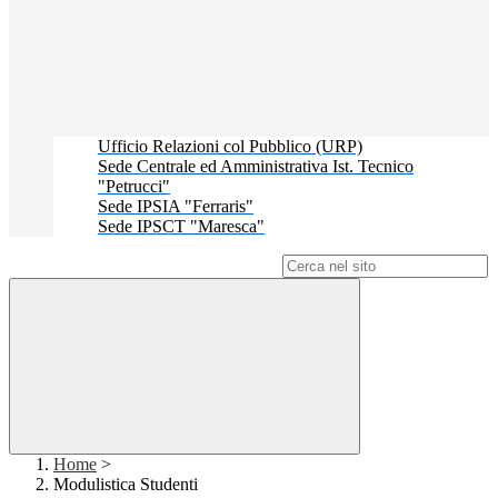
Ufficio Relazioni col Pubblico (URP)
Sede Centrale ed Amministrativa Ist. Tecnico
"Petrucci"
Sede IPSIA "Ferraris"
Sede IPSCT "Maresca"
Campo di ricerca per le pagine del sito
Home
>
Modulistica Studenti