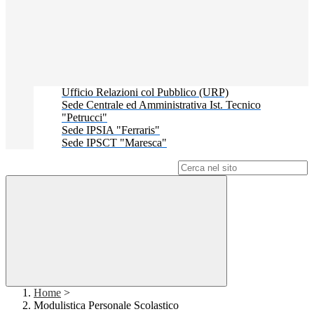
Ufficio Relazioni col Pubblico (URP)
Sede Centrale ed Amministrativa Ist. Tecnico
"Petrucci"
Sede IPSIA "Ferraris"
Sede IPSCT "Maresca"
Campo di ricerca per le pagine del sito
Home
>
Modulistica Personale Scolastico