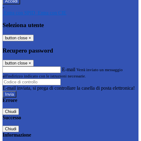
-
Entra con SPID
Entra con CIE
Seleziona utente
button close
×
Recupero password
button close
×
E-mail
Verrà inviato un messaggio
all'indirizzo indicato con le istruzioni necessarie.
E-mail inviata, si prega di controllare la casella di posta elettronica!
Errore
Chiudi
Successo
Chiudi
Informazione