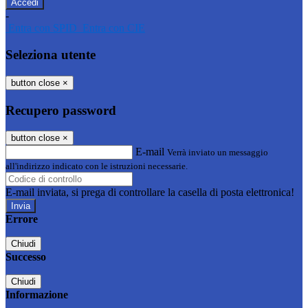
-
Entra con SPID
Entra con CIE
Seleziona utente
button close
×
Recupero password
button close
×
E-mail
Verrà inviato un messaggio
all'indirizzo indicato con le istruzioni necessarie.
E-mail inviata, si prega di controllare la casella di posta elettronica!
Errore
Chiudi
Successo
Chiudi
Informazione