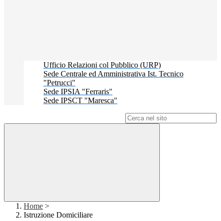
Ufficio Relazioni col Pubblico (URP)
Sede Centrale ed Amministrativa Ist. Tecnico
"Petrucci"
Sede IPSIA "Ferraris"
Sede IPSCT "Maresca"
Campo di ricerca per le pagine del sito
Home
>
Istruzione Domiciliare