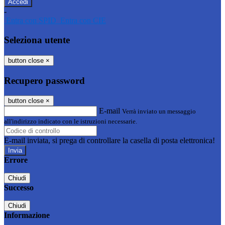
-
Entra con SPID
Entra con CIE
Seleziona utente
button close
×
Recupero password
button close
×
E-mail
Verrà inviato un messaggio
all'indirizzo indicato con le istruzioni necessarie.
E-mail inviata, si prega di controllare la casella di posta elettronica!
Errore
Chiudi
Successo
Chiudi
Informazione