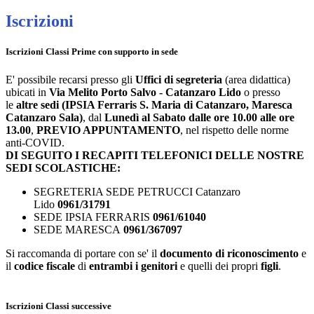
Iscrizioni
Iscrizioni Classi Prime con supporto in sede
E' possibile recarsi presso gli
Uffici di segreteria
(area didattica)
ubicati in
Via Melito Porto Salvo - Catanzaro Lido
o presso
le
altre sedi (IPSIA Ferraris S. Maria di Catanzaro, Maresca
Catanzaro Sala)
, dal
Lunedì al Sabato
dalle ore 10.00 alle ore
13.00
,
PREVIO APPUNTAMENTO
, nel rispetto delle norme
anti-COVID.
DI SEGUITO I RECAPITI TELEFONICI DELLE NOSTRE
SEDI SCOLASTICHE:
SEGRETERIA SEDE PETRUCCI Catanzaro
Lido
0961/31791
SEDE IPSIA FERRARIS
0961/61040
SEDE MARESCA
0961/367097
Si raccomanda di portare con se' il
documento di riconoscimento
e
il
codice fiscale
di
entrambi i genitori
e quelli dei propri
figli
.
Iscrizioni Classi successive