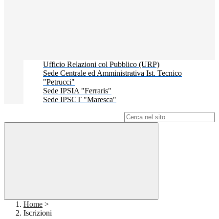
Ufficio Relazioni col Pubblico (URP)
Sede Centrale ed Amministrativa Ist. Tecnico
"Petrucci"
Sede IPSIA "Ferraris"
Sede IPSCT "Maresca"
Campo di ricerca per le pagine del sito
Home
>
Iscrizioni