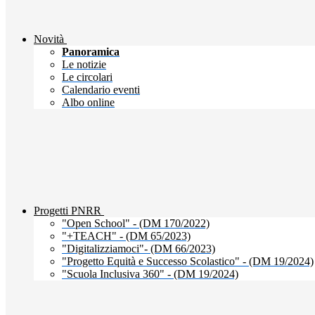
Novità
Panoramica
Le notizie
Le circolari
Calendario eventi
Albo online
Progetti PNRR
"Open School" - (DM 170/2022)
"+TEACH" - (DM 65/2023)
"Digitalizziamoci"- (DM 66/2023)
"Progetto Equità e Successo Scolastico" - (DM 19/2024)
"Scuola Inclusiva 360" - (DM 19/2024)