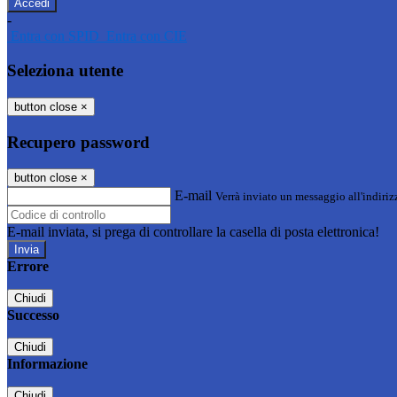
-
Entra con SPID
Entra con CIE
Seleziona utente
button close
×
Recupero password
button close
×
E-mail
Verrà inviato un messaggio all'indirizz
E-mail inviata, si prega di controllare la casella di posta elettronica!
Errore
Chiudi
Successo
Chiudi
Informazione
Chiudi