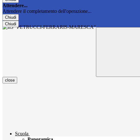
Attendere...
Attendere il completamento dell'operazione...
Chiudi
Chiudi
close
Scuola
Panoramica