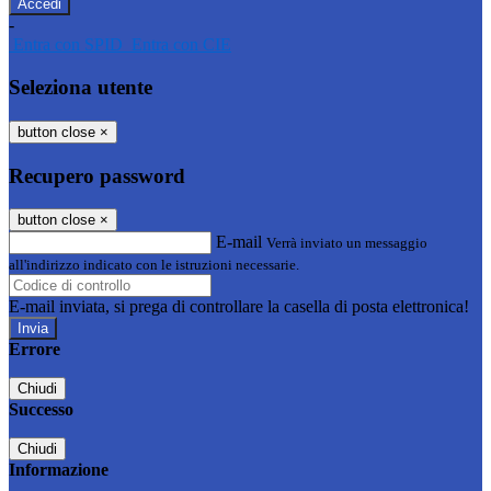
-
Entra con SPID
Entra con CIE
Seleziona utente
button close
×
Recupero password
button close
×
E-mail
Verrà inviato un messaggio
all'indirizzo indicato con le istruzioni necessarie.
E-mail inviata, si prega di controllare la casella di posta elettronica!
Errore
Chiudi
Successo
Chiudi
Informazione