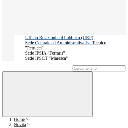
Ufficio Relazioni col Pubblico (URP)
Sede Centrale ed Amministrativa Ist. Tecnico
"Petrucci"
Sede IPSIA "Ferraris"
Sede IPSCT "Maresca"
Campo di ricerca per le pagine del sito
Home
>
Novità
>