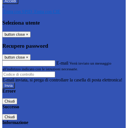
-
Entra con SPID
Entra con CIE
Seleziona utente
button close
×
Recupero password
button close
×
E-mail
Verrà inviato un messaggio
all'indirizzo indicato con le istruzioni necessarie.
E-mail inviata, si prega di controllare la casella di posta elettronica!
Errore
Chiudi
Successo
Chiudi
Informazione