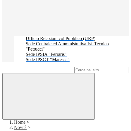
Ufficio Relazioni col Pubblico (URP)
Sede Centrale ed Amministrativa Ist. Tecnico
"Petrucci"
Sede IPSIA "Ferraris"
Sede IPSCT "Maresca"
Campo di ricerca per le pagine del sito
Home
>
Novità
>